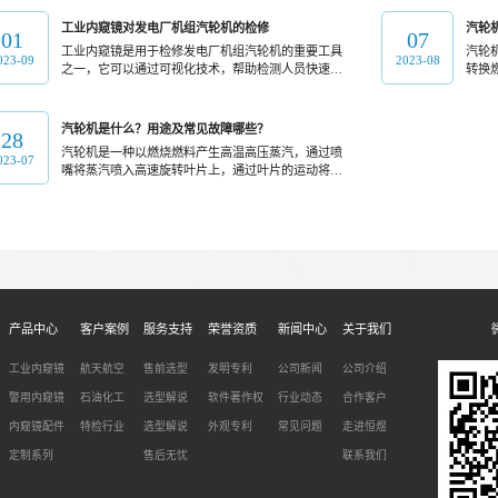
工业内窥镜对发电厂机组汽轮机的检修
汽轮
01
07
工业内窥镜是用于检修发电厂机组汽轮机的重要工具
汽轮
023-09
2023-08
之一，它可以通过可视化技术，帮助检测人员快速检
转换
测汽轮机内部的状况。
用、
汽轮机是什么？用途及常见故障哪些？
28
汽轮机是一种以燃烧燃料产生高温高压蒸汽，通过喷
023-07
嘴将蒸汽喷入高速旋转叶片上，通过叶片的运动将热
能转化为机械能的热力机械装置。
产品中心
客户案例
服务支持
荣誉资质
新闻中心
关于我们
工业内窥镜
航天航空
售前选型
发明专利
公司新闻
公司介绍
警用内窥镜
石油化工
选型解说
软件著作权
行业动态
合作客户
内窥镜配件
特检行业
选型解说
外观专利
常见问题
走进恒煜
定制系列
售后无忧
联系我们