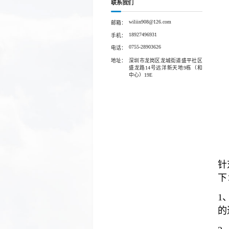
联系我们
wiliin908@126.com
邮箱：
18927496931
手机：
0755-28903626
电话：
地址：
深圳市龙岗区龙城街道盛平社区
盛龙路14号远洋新天地9栋（和
中心）19E
针
下
1
的