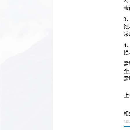
2
表
3
蚀
采
4
损
需
全
需
上
相
RE