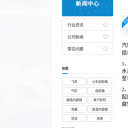
新闻中心
导
行业资讯
公司新闻
汽
常见问题
括
1
标签
水
至
飞机
火车齿轮箱
2
气缸
齿轮箱
起
铸造内窥镜
蒸汽轮机
腐
泄露
高温内窥镜
货运
渗透