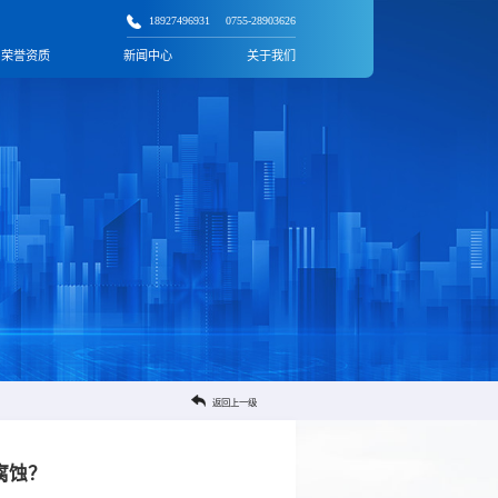
18927496931
0755-28903626
荣誉资质
新闻中心
关于我们
返回上一级
腐蚀？