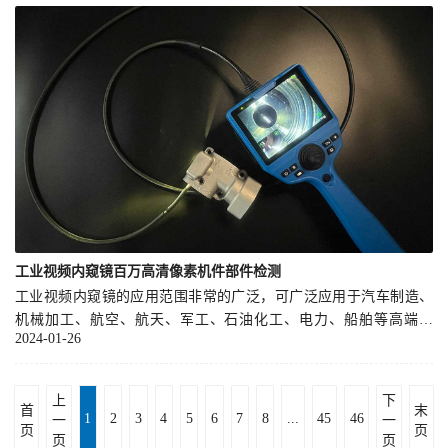
工业视频内窥镜百万高清像素机件部件检测
工业视频内窥镜的应用范围非常的广泛，可广泛应用于汽车制造、
机械加工、航空、航天、军工、石油化工、电力、船舶等高端领
2024-01-26
域。微小的内窥镜探头可拥有百万高清像素，对设备内部进行探孔
检测，无需拆解设备外壳即减少损耗也加快了维修的时间。
上
下
首
末
1
2
3
4
5
6
7
8
...
45
46
一
一
页
页
页
页