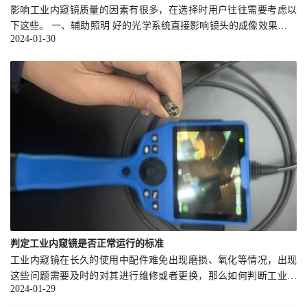
影响工业内窥镜质量的因素有很多，在选择时用户往往需要考虑以
下这些。 一、辅助照明 好的光学系统直接影响镜头的成像效果，优
2024-01-30
质的光学系统应具备清晰度高、畸变小、色彩真实等特点，能够提
供高清晰度的检测画面。
判定工业内窥镜是否正常运行的标准
工业内窥镜在长久的使用中配件难免出现磨损、氧化等情况，出现
这些问题需要及时的对其进行维修或者更换，那么如何判断工业内
2024-01-29
窥镜是否有出现问题，非正常运行时一般出现哪些状况？