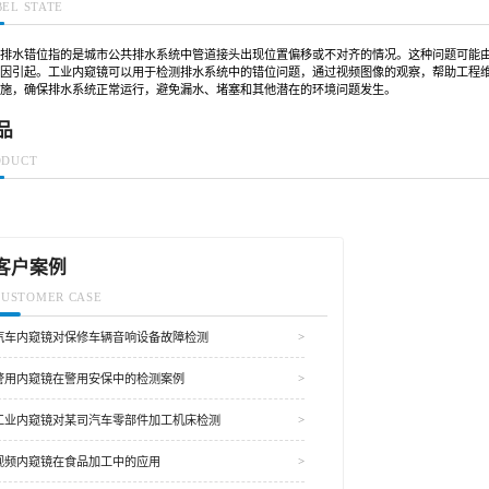
BEL STATE
政排水错位指的是城市公共排水系统中管道接头出现位置偏移或不对齐的情况。这种问题可能
原因引起。工业内窥镜可以用于检测排水系统中的错位问题，通过视频图像的观察，帮助工程
措施，确保排水系统正常运行，避免漏水、堵塞和其他潜在的环境问题发生。
品
ODUCT
客户案例
CUSTOMER CASE
汽车内窥镜对保修车辆音响设备故障检测
警用内窥镜在警用安保中的检测案例
工业内窥镜对某司汽车零部件加工机床检测
视频内窥镜在食品加工中的应用