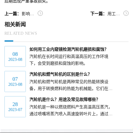
后期出现严重事故损失。
上一篇：
影响工业内窥镜质量的因素有哪些？
下一篇：
用工业内窥镜检测机械加工中设备主轴部件故障
相关新闻
RELATED NEWS
如何用工业内窥镜检测汽轮机磨损和腐蚀？
08
汽轮机在长时间运行和高温高压的工作环境
2023-08
下，会受到磨损和腐蚀的影响。
汽轮机和燃气轮机的区别是什么？
07
汽轮机和燃气轮机是两种常见的热能转换设
2023-08
备，用于转换燃料的热能为机械能。它们在工
作原理、燃料应用、效率等方面存在一些区
汽轮机是什么？用途及常见故障哪些？
别。
28
汽轮机是一种以燃烧燃料产生高温高压蒸汽，
2023-07
通过喷嘴将蒸汽喷入高速旋转叶片上，通过叶
片的运动将热能转化为机械能的热力机械装
置。