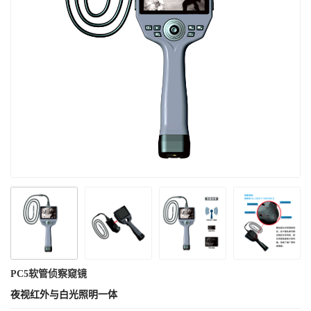
PC5软管侦察窥镜
夜视红外与白光照明一体