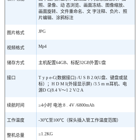
照、录像、动 态浏览、画面冻结、图像缩放、
画面旋转、文件重命名、文 字注释、负片、照
片编辑、涂鸦标注
JPG
图片格式
Mp4
视频格式
储存方式
主机配置64GB、标配32GB外置U盘
接口
T y p e-C(数据接口) /U S B 2.0(U盘、键盘或鼠
标）；H D M I(外接显示屏) /3.5 m m耳机、电
源D C(8.4 V～1 2 V/2 A
续航时间
≥4小时 电池:8 . 4V /6800mAh
工作温度
-30℃至100℃（探头插入管工作温度范围）
≤1.2KG
整机总量