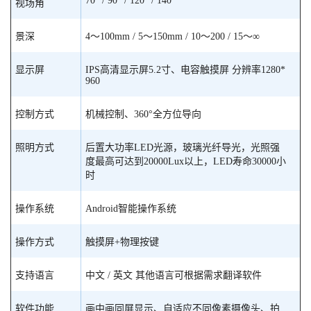
70° / 90° / 120° / 140°
视场角
景深
4～100mm / 5～150mm / 10～200 / 15～∞
显示屏
IPS高清显示屏5.2寸、电容触摸屏 分辨率1280*
960
控制方式
机械控制、360°全方位导向
照明方式
后置大功率LED光源，玻璃光纤导光，光照强
度最高可达到20000Lux以上，LED寿命30000小
时
操作系统
Android智能操作系统
操作方式
触摸屏+物理按键
支持语言
中文 / 英文 其他语言可根据需求翻译软件
软件功能
画中画同屏显示、自适应不同像素摄像头、拍