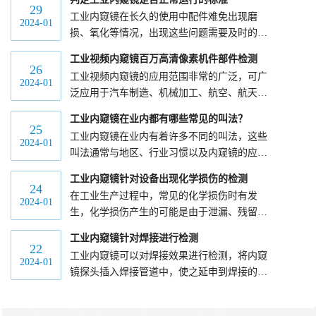
光学系统应具备清晰度高、畸变小、色彩真实
29
工业内窥镜在长久的使用中配件难免出现磨
等特点，能够提供高清晰度的检测画面。
2024-01
损、氧化等情况，出现这些问题需要及时的对
其进行维修或者更换，那么如何判断工业内窥
工业视频内窥镜百万高清像素机件部件检测
镜是否有出现问题，非正常运行时一般出现哪
26
工业视频内窥镜的应用范围非常的广泛，可广
些状况？
2024-01
泛应用于汽车制造、机械加工、航空、航天、
军工、石油化工、电力、船舶等高端领域。微
工业内窥镜在业内都有哪些常见的叫法？
小的内窥镜探头可拥有百万高清像素，对设备
25
工业内窥镜在业内有着许多不同的叫法，这些
内部进行探孔检测，无需拆解设备外壳即减少
2024-01
叫法通常与地区、行业习惯以及内窥镜的应用
损耗也加快了维修的时间。
领域有关。
工业内窥镜针对设备出现化学损伤的检测
24
在工业生产过程中，常见的化学损伤时有发
2024-01
生，化学损伤产生的可能是由于泄漏、残留、
错误操作、设备老化等原因导致的。很多时候
工业内窥镜针对焊接进行检测
化学腐蚀存在于设备的内部，我们肉眼无法直
22
工业内窥镜可以对焊接效果进行检测，将内窥
接观察到具体部位，这对维修造成一定的困
2024-01
镜探头插入焊接管道中，使之延申到焊接的部
难。
位，调整好探头的角度，使图像效果最佳，即
可观察焊接的实际效果。